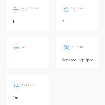
SALLE(S) DE
SALLE(S)
BAIN
D'EAU
1
2
WC
CUISINE
4
Separee -Equipee
PARKING
Oui