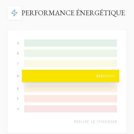
PERFORMANCE ÉNERGÉTIQUE
A
B
C
222
kWh/m²
D
E
F
G
RÉALISÉ LE 17/03/2026