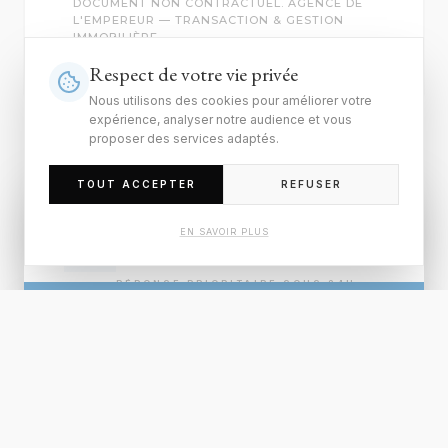
DOCUMENT NON CONTRACTUEL. AGENCE DE
L'EMPEREUR — TRANSACTION & GESTION
IMMOBILIÈRE.
Respect de votre vie privée
Nous utilisons des cookies pour améliorer votre
expérience, analyser notre audience et vous
proposer des services adaptés.
TOUT ACCEPTER
REFUSER
Demande
EN SAVOIR PLUS
d'informations
RÉPONSE PRIORITAIRE SOUS 24H
RÉSERVER UNE VISITE
VOTRE NOM COMPLET