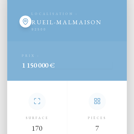
LOCALISATION :
RUEIL-MALMAISON
92500
PRIX :
1 150 000 €
SURFACE
PIÈCES
170
7