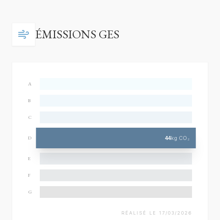
ÉMISSIONS GES
A
B
C
44
kg CO₂
D
E
F
G
RÉALISÉ LE 17/03/2026